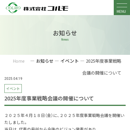
Skip
to
MENU
content
お知らせ
News
ー
ー
イベント
ー
お知らせ
2025年度事業戦略
Home
会議の開催について
2025.04.19
イベント
2025年度事業戦略会議の開催について
２０２５年４月１８日（金）に、２０２５年度事業戦略会議を開催い
たしました。
当日は、代表の奥州から今後のビジョン発表があり